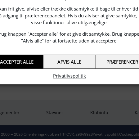
an frit give, afvise eller trække dit samtykke tilbage til enhver tid
få adgang til præferencepanelet. Hvis du afviser at give samtykke,
visse funktioner blive utilgængelige.
se instruktion 2
rug knappen "Accepter alle" for at give dit samtykke. Brug knapp
"Afvis alle" for at fortsætte uden at acceptere.
24
024
ACCEPTER ALLE
AFVIS ALLE
PRÆFERENCER
Privatlivspolitik
gementer
Stævner
Klubinfo
K
 2006 – 2026 Orienteringsklubben HTF
CVR: 29649928
Privatlivspolitik
Cookiepolit