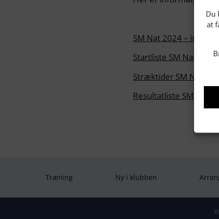
Du k
at 
SM Nat 2024 – indbydel
B
Startliste SM Nat 2024
Stræktider SM Nat 20
Resultatliste SM Nat 2
Træning
Ny i klubben
Arran
©