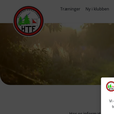
Træninger
Ny i klubben
Vi
t
Her er informationer