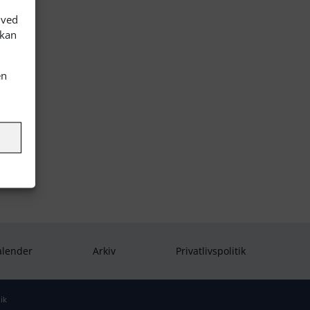
 ved
 kan
en
alender
Arkiv
Privatlivspolitik
ik