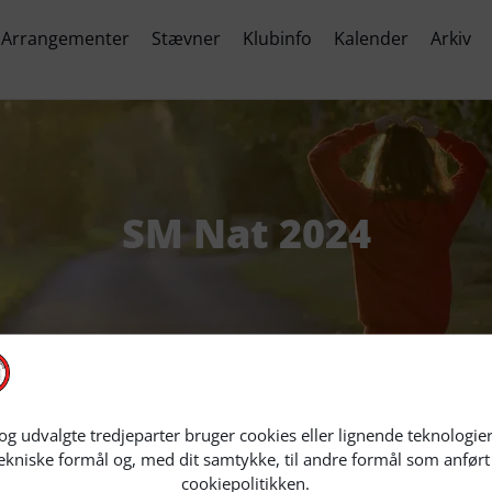
Arrangementer
Stævner
Klubinfo
Kalender
Arkiv
SM Nat 2024
 og udvalgte tredjeparter bruger cookies eller lignende teknologier 
ekniske formål og, med dit samtykke, til andre formål som anført 
cookiepolitikken.
ne omkring SM Nat 2024