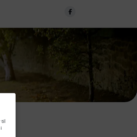
til
i