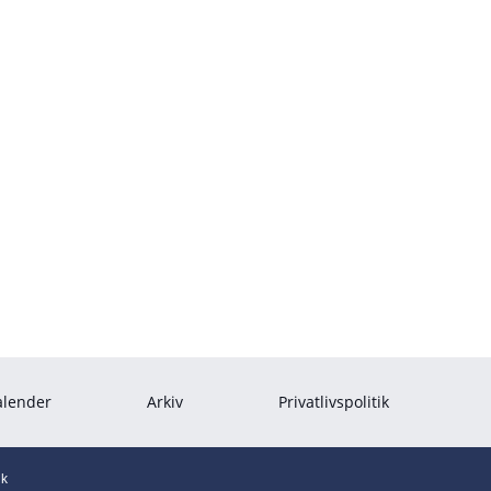
 historie.
alender
Arkiv
Privatlivspolitik
ik