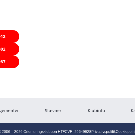
 OK HTF´s jubilæumsskrifter få mere af vide om klubbens
012
002
987
gementer
Stævner
Klubinfo
K
 2006 – 2026 Orienteringsklubben HTF
CVR: 29649928
Privatlivspolitik
Cookiepolit